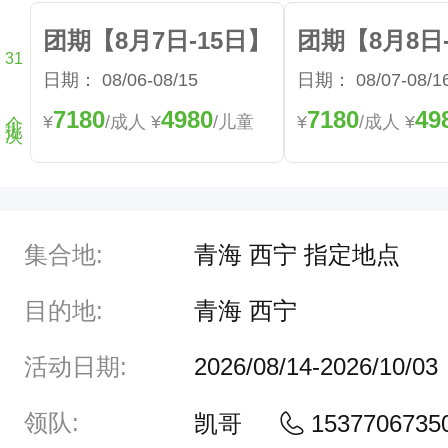
天
团期【8月7日-15日】
团期【8月8日
到
31
日期：
08/06-08/15
日期：
08/07-08/1
个批次
达
7180
4980
7180
49
¥
/成人
¥
/儿童
¥
/成人
¥
西
宁
，
西
集合地:
青海 西宁 指定地点
宁
取
目的地:
青海 西宁
”
活动日期:
2026/08/14-2026/10/03
西
陲
领队:
凯哥
1537706735