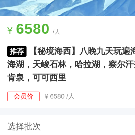
海
西
详
6580
¥
/人
情
行
【秘境海西】八晚九天玩遍
推荐
程
海湖，天峻石林，哈拉湖，察尔汗
0
1
肯泉，可可西里
西
会员价
¥
6580
/人
宁
集
合
选择批次
今