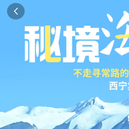
【
秘
境
海
西
】
八
晚
九
天
玩
遍