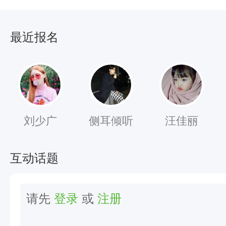
安
宁
最近报名
“
之
.
.
.
刘少广
侧耳倾听
汪佳丽
互动话题
请先
登录
或
注册