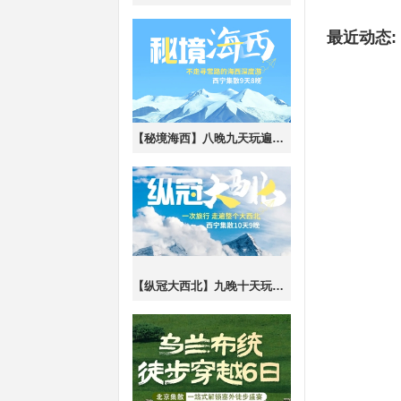
最近动态:
【秘境海西】八晚九天玩遍海西，黑独山，青海湖，天峻石林，哈拉湖，察尔汗盐湖，翡翠湖，艾肯泉，可可西里
【纵冠大西北】九晚十天玩遍海西+青甘大环线，黑独山，青海湖，茶卡盐湖，大柴旦翡翠湖，翡翠湖，艾肯泉，莫高窟，七彩丹霞