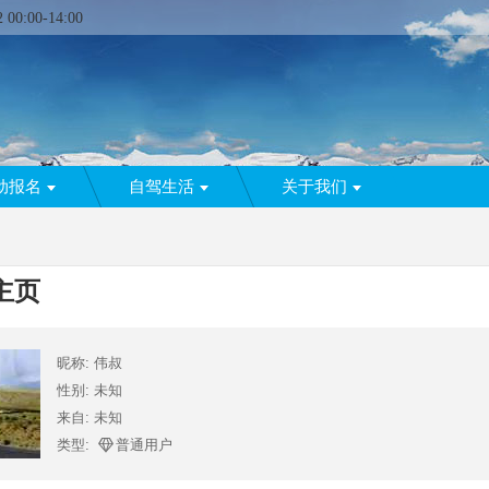
2
00:00
-
14:00
动报名
自驾生活
关于我们
主页
昵称: 伟叔
性别: 未知
来自: 未知
类型:
普通用户