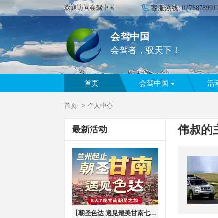
欢迎访问会驾中国
客服热线:
0276878991
会驾中国
会驾者，驭天下！
首页
会驾中国
活
首页
个人中心
伟叔的
最新活动
【朝圣色达 遇见最美甘南七晚八日游】晨曦日落+星空，草原、湿地、寺庙、神山，】2-8人vip小团，集甘南之精华景点