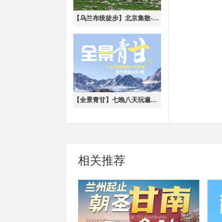
【乌兰布统徒步】北京集散-休闲徒步6日
【全景青甘】七晚八天玩遍海西+青甘大环线，黑独山，青海湖，茶卡盐湖，大柴旦翡翠湖，翡翠湖，艾肯泉，莫高窟，七彩丹霞
相关推荐